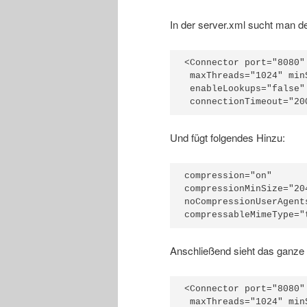
In der server.xml sucht man 
<Connector port="8080"
 maxThreads="1024" min
 enableLookups="false"
 connectionTimeout="20
Und fügt folgendes Hinzu:
compression="on"

compressionMinSize="204
noCompressionUserAgent
compressableMimeType="
Anschließend sieht das ganze
<Connector port="8080"
 maxThreads="1024" min