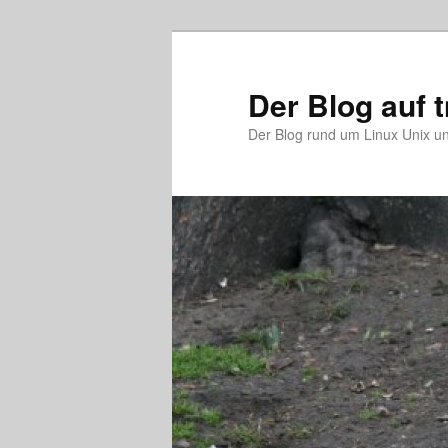
Zum
Zum
primären
sekundären
Inhalt
Inhalt
Der Blog auf 
springen
springen
Der Blog rund um Linux Unix un