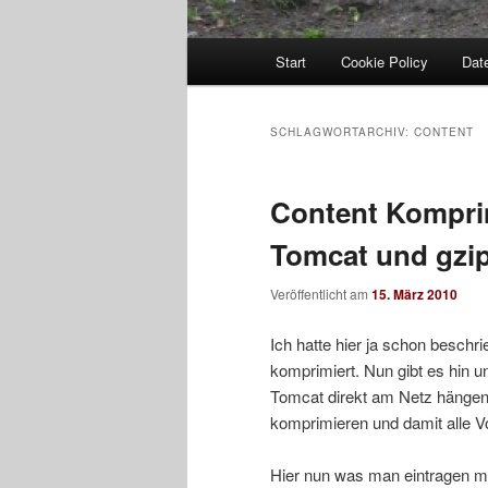
Hauptmenü
Start
Cookie Policy
Dat
SCHLAGWORTARCHIV:
CONTENT
Content Kompri
Tomcat und gzi
Veröffentlicht am
15. März 2010
Ich hatte hier ja schon besch
komprimiert. Nun gibt es hin u
Tomcat direkt am Netz hängen h
komprimieren und damit alle Vor
Hier nun was man eintragen mu