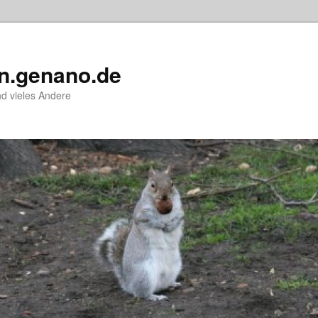
tn.genano.de
d vieles Andere