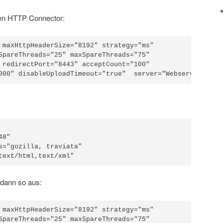
den HTTP Connector:
 maxHttpHeaderSize="8192" strategy="ms"

SpareThreads="25" maxSpareThreads="75"

 redirectPort="8443" acceptCount="100"

000" disableUploadTimeout="true"  server="Webserver"/>
8"

s="gozilla, traviata"

text/html,text/xml"
 dann so aus:
 maxHttpHeaderSize="8192" strategy="ms"

SpareThreads="25" maxSpareThreads="75"
