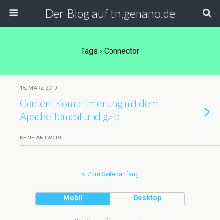
Der Blog auf tn.genano.de
Tags › Connector
15. MÄRZ 2010
Content Komprimierung mit dem
Apache Tomcat und gzip
KEINE ANTWORT
Zum Seitenanfang
Mobil
Desktop