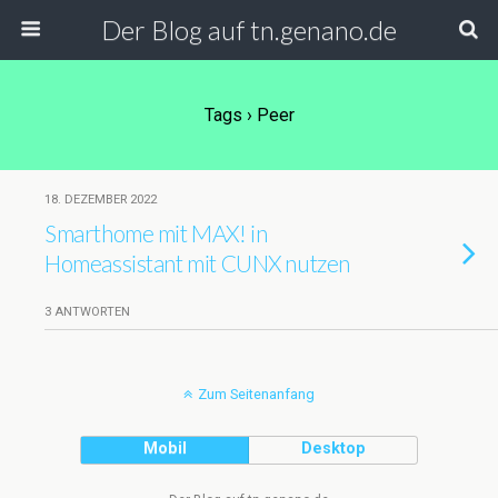
Der Blog auf tn.genano.de
Tags › Peer
18. DEZEMBER 2022
Smarthome mit MAX! in
Homeassistant mit CUNX nutzen
3 ANTWORTEN
Zum Seitenanfang
Mobil
Desktop