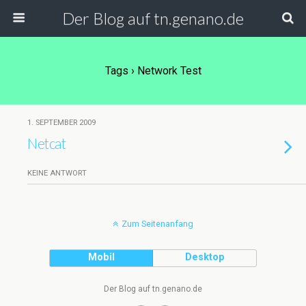
Der Blog auf tn.genano.de
Tags › Network Test
1. SEPTEMBER 2009
Netcat
KEINE ANTWORT
Zum Seitenanfang
Mobil
Desktop
Der Blog auf tn.genano.de